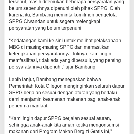
tersebut, masih ditemukan beberapa persyaratan yang
P
belum sepenuhnya dipenuhi oleh pihak SPPG. Oleh
G
karena itu, Bambang meminta komitmen pengelola
u
n
SPPG Ciwandan untuk segera melengkapi
t
persyaratan yang belum terpenuhi.
u
k
“Kedatangan kami ke sini untuk melihat pelaksanaan
P
MBG di masing-masing SPPG dan memastikan
e
r
kelengkapan persyaratannya. Intinya, kami ingin
c
memfasilitasi, tidak ada yang dipersulit, yang penting
e
persyaratannya dipenuhi,” ujar Bambang.
p
a
Lebih lanjut, Bambang menegaskan bahwa
t
a
Pemerintah Kota Cilegon menginginkan seluruh dapur
n
SPPG berjalan sesuai dengan aturan yang berlaku
P
demi menjamin keamanan makanan bagi anak-anak
r
penerima manfaat.
o
g
r
“Kami ingin dapur SPPG berjalan sesuai aturan,
a
sehingga anak-anak kita aman ketika mengonsumsi
m
makanan dari Program Makan Bergizi Gratis ini,”
M