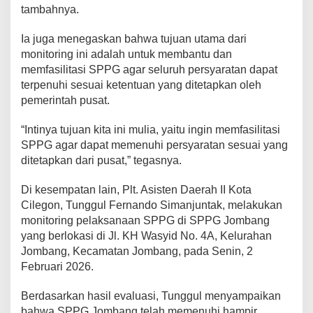
tambahnya.
a
k
a
Ia juga menegaskan bahwa tujuan utama dari
n
monitoring ini adalah untuk membantu dan
B
memfasilitasi SPPG agar seluruh persyaratan dapat
e
terpenuhi sesuai ketentuan yang ditetapkan oleh
r
g
pemerintah pusat.
i
z
“Intinya tujuan kita ini mulia, yaitu ingin memfasilitasi
i
SPPG agar dapat memenuhi persyaratan sesuai yang
G
ditetapkan dari pusat,” tegasnya.
r
a
t
Di kesempatan lain, Plt. Asisten Daerah II Kota
i
Cilegon, Tunggul Fernando Simanjuntak, melakukan
s
monitoring pelaksanaan SPPG di SPPG Jombang
yang berlokasi di Jl. KH Wasyid No. 4A, Kelurahan
Jombang, Kecamatan Jombang, pada Senin, 2
Februari 2026.
Berdasarkan hasil evaluasi, Tunggul menyampaikan
bahwa SPPG Jombang telah memenuhi hampir