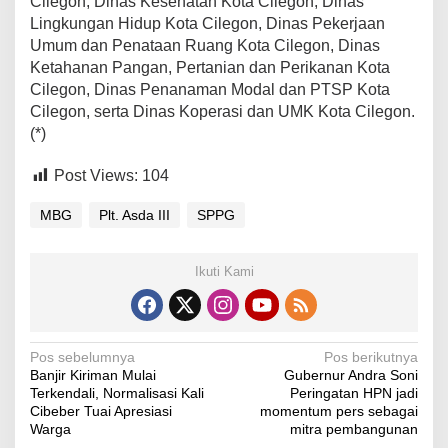
Cilegon, Dinas Kesehatan Kota Cilegon, Dinas
Lingkungan Hidup Kota Cilegon, Dinas Pekerjaan
Umum dan Penataan Ruang Kota Cilegon, Dinas
Ketahanan Pangan, Pertanian dan Perikanan Kota
Cilegon, Dinas Penanaman Modal dan PTSP Kota
Cilegon, serta Dinas Koperasi dan UMK Kota Cilegon.
(*)
Post Views:
104
MBG
Plt. Asda III
SPPG
Ikuti Kami
N
Pos sebelumnya
Pos berikutnya
Banjir Kiriman Mulai
Gubernur Andra Soni
a
Terkendali, Normalisasi Kali
Peringatan HPN jadi
v
Cibeber Tuai Apresiasi
momentum pers sebagai
Warga
mitra pembangunan
i