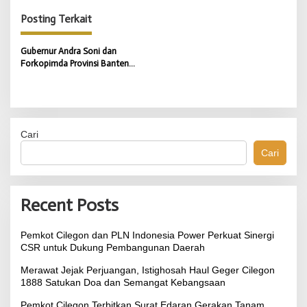
g
Posting Terkait
a
s
Gubernur Andra Soni dan
Forkopimda Provinsi Banten
i
Dengarkan Arahan Presiden
Prabowo
p
o
s
Cari
Cari
Recent Posts
Pemkot Cilegon dan PLN Indonesia Power Perkuat Sinergi
CSR untuk Dukung Pembangunan Daerah
Merawat Jejak Perjuangan, Istighosah Haul Geger Cilegon
1888 Satukan Doa dan Semangat Kebangsaan
Pemkot Cilegon Terbitkan Surat Edaran Gerakan Tanam