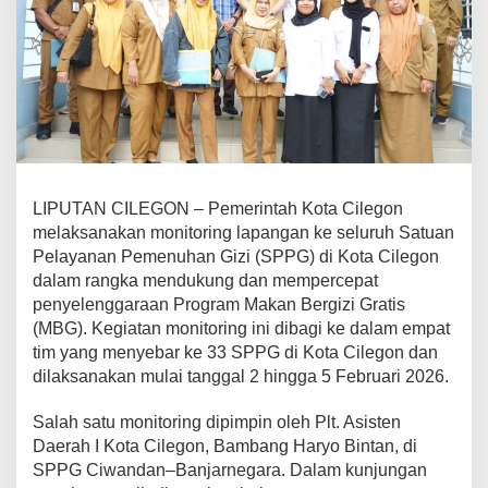
n
M
o
n
i
t
o
r
i
n
LIPUTAN CILEGON – Pemerintah Kota Cilegon
g
L
melaksanakan monitoring lapangan ke seluruh Satuan
a
Pelayanan Pemenuhan Gizi (SPPG) di Kota Cilegon
p
dalam rangka mendukung dan mempercepat
a
penyelenggaraan Program Makan Bergizi Gratis
n
g
(MBG). Kegiatan monitoring ini dibagi ke dalam empat
a
tim yang menyebar ke 33 SPPG di Kota Cilegon dan
n
dilaksanakan mulai tanggal 2 hingga 5 Februari 2026.
k
e
Salah satu monitoring dipimpin oleh Plt. Asisten
3
3
Daerah I Kota Cilegon, Bambang Haryo Bintan, di
S
SPPG Ciwandan–Banjarnegara. Dalam kunjungan
P