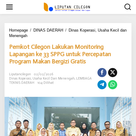
L
e
w
a
t
i
Homepage
/
DINAS DAERAH
/
Dinas Koperasi, Usaha Kecil dan
k
Menengah
P
e
e
Pemkot Cilegon Lakukan Monitoring
k
m
o
k
Lapangan ke 33 SPPG untuk Percepatan
n
o
Program Makan Bergizi Gratis
t
t
e
C
n
i
Liputancilegon
02/02/2026
Dinas Koperasi, Usaha Kecil Dan Menengah
,
LEMBAGA
l
TEKNIS DAERAH
104 Dilihat
e
g
o
n
L
a
k
u
k
a