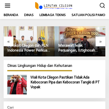
L
e
w
BERANDA
DINAS
LEMBAGA TEKNIS
SATUAN POLISI PAMONG
a
t
i
k
e
k
«
»
o
LN
Merawat Jejak
Pemkot Cilegon Terbitkan
n
at
Perjuangan, Istighosah
Surat Edaran Gerakan
t
ung
e
Haul Geger Cilegon 1888
Tanam Cabai untuk
n
Satukan Doa dan
Kendalikan Inflasi Daerah
Semangat Kebangsaan
Dinas Lingkungan Hidup dan Kehutanan
Wali Kota Cilegon Pastikan Tidak Ada
Kebocoran Pipa dan Kebocoran Tangki di PT
Vopak
Cari