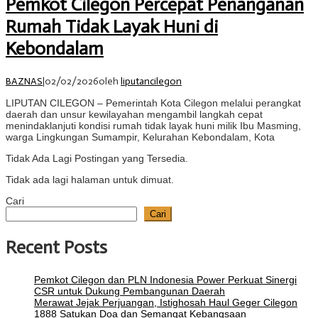
Pemkot Cilegon Percepat Penanganan
Rumah Tidak Layak Huni di
Kebondalam
BAZNAS
|
02/02/2026
oleh
liputancilegon
LIPUTAN CILEGON – Pemerintah Kota Cilegon melalui perangkat
daerah dan unsur kewilayahan mengambil langkah cepat
menindaklanjuti kondisi rumah tidak layak huni milik Ibu Masming,
warga Lingkungan Sumampir, Kelurahan Kebondalam, Kota
Tidak Ada Lagi Postingan yang Tersedia.
Tidak ada lagi halaman untuk dimuat.
Cari
Cari
Recent Posts
Pemkot Cilegon dan PLN Indonesia Power Perkuat Sinergi
CSR untuk Dukung Pembangunan Daerah
Merawat Jejak Perjuangan, Istighosah Haul Geger Cilegon
1888 Satukan Doa dan Semangat Kebangsaan