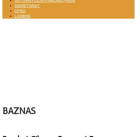
SATUAN POLISI PAMONG PRAJA
SEKRETARIAT
DPRD
LAINNYA
Pemkot Cilegon dan PLN Indonesia Power Perkuat Sinergi CSR untuk
Dukung Pembangunan Daerah
Merawat Jejak Perjuangan, Istighosah Haul Geger Cilegon 1888
Satukan Doa dan Semangat Kebangsaan
Pemkot Cilegon Terbitkan Surat Edaran Gerakan Tanam Cabai untuk
Kendalikan Inflasi Daerah
Pisah Sambut Kepala DKISP Kota Cilegon, Tongkat Estafet
Kepemimpinan Berlanjut untuk Dukung Program Pemkot Cilegon
Pj Sekda Cilegon Ahmad Aziz Minta Perangkat Daerah Evaluasi Kinerja
dan Percepat Capaian Program
BAZNAS