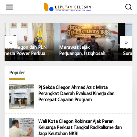
L
e
w
a
t
i
k
e
«
»
k
Merawat Jejak
Pemkot Cilegon Terbitkan
o
Perjuangan, Istighosah
Surat Edaran Gerakan
n
Haul Geger Cilegon 1888
Tanam Cabai untuk
t
Satukan Doa dan
Kendalikan Inflasi Daerah
e
Semangat Kebangsaan
Populer
n
Pj Sekda Cilegon Ahmad Aziz Minta
Perangkat Daerah Evaluasi Kinerja dan
Percepat Capaian Program
Wali Kota Cilegon Robinsar Ajak Peran
Keluarga Perkuat Tangkal Radikalisme dan
Jaga Keutuhan NKRI