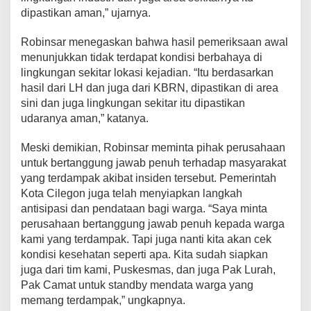
e
dipastikan aman,” ujarnya.
n
M
Robinsar menegaskan bahwa hasil pemeriksaan awal
C
menunjukkan tidak terdapat kondisi berbahaya di
C
lingkungan sekitar lokasi kejadian. “Itu berdasarkan
I
,
hasil dari LH dan juga dari KBRN, dipastikan di area
P
sini dan juga lingkungan sekitar itu dipastikan
a
udaranya aman,” katanya.
s
t
Meski demikian, Robinsar meminta pihak perusahaan
i
k
untuk bertanggung jawab penuh terhadap masyarakat
a
yang terdampak akibat insiden tersebut. Pemerintah
n
Kota Cilegon juga telah menyiapkan langkah
K
antisipasi dan pendataan bagi warga. “Saya minta
o
n
perusahaan bertanggung jawab penuh kepada warga
d
kami yang terdampak. Tapi juga nanti kita akan cek
i
kondisi kesehatan seperti apa. Kita sudah siapkan
s
juga dari tim kami, Puskesmas, dan juga Pak Lurah,
i
Pak Camat untuk standby mendata warga yang
U
d
memang terdampak,” ungkapnya.
a