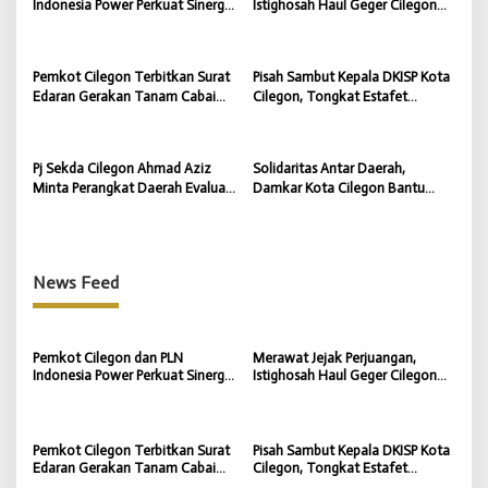
Indonesia Power Perkuat Sinergi
Istighosah Haul Geger Cilegon
p
CSR untuk Dukung
1888 Satukan Doa dan
Pembangunan Daerah
Semangat Kebangsaan
o
Pemkot Cilegon Terbitkan Surat
Pisah Sambut Kepala DKISP Kota
s
Edaran Gerakan Tanam Cabai
Cilegon, Tongkat Estafet
untuk Kendalikan Inflasi Daerah
Kepemimpinan Berlanjut untuk
Dukung Program Pemkot
Cilegon
Pj Sekda Cilegon Ahmad Aziz
Solidaritas Antar Daerah,
Minta Perangkat Daerah Evaluasi
Damkar Kota Cilegon Bantu
Kinerja dan Percepat Capaian
Padamkan Kebakaran TPSA
Program
Jatiwaringin Kabupaten
Tangerang
News Feed
Pemkot Cilegon dan PLN
Merawat Jejak Perjuangan,
Indonesia Power Perkuat Sinergi
Istighosah Haul Geger Cilegon
CSR untuk Dukung
1888 Satukan Doa dan
Pembangunan Daerah
Semangat Kebangsaan
Pemkot Cilegon Terbitkan Surat
Pisah Sambut Kepala DKISP Kota
Edaran Gerakan Tanam Cabai
Cilegon, Tongkat Estafet
untuk Kendalikan Inflasi Daerah
Kepemimpinan Berlanjut untuk