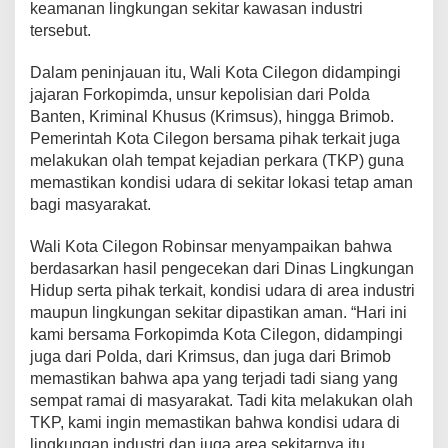
keamanan lingkungan sekitar kawasan industri
r
tersebut.
k
o
p
Dalam peninjauan itu, Wali Kota Cilegon didampingi
i
jajaran Forkopimda, unsur kepolisian dari Polda
m
Banten, Kriminal Khusus (Krimsus), hingga Brimob.
d
Pemerintah Kota Cilegon bersama pihak terkait juga
a
T
melakukan olah tempat kejadian perkara (TKP) guna
i
memastikan kondisi udara di sekitar lokasi tetap aman
n
bagi masyarakat.
j
a
Wali Kota Cilegon Robinsar menyampaikan bahwa
u
L
berdasarkan hasil pengecekan dari Dinas Lingkungan
o
Hidup serta pihak terkait, kondisi udara di area industri
k
maupun lingkungan sekitar dipastikan aman. “Hari ini
a
kami bersama Forkopimda Kota Cilegon, didampingi
s
i
juga dari Polda, dari Krimsus, dan juga dari Brimob
I
memastikan bahwa apa yang terjadi tadi siang yang
n
sempat ramai di masyarakat. Tadi kita melakukan olah
s
TKP, kami ingin memastikan bahwa kondisi udara di
i
lingkungan industri dan juga area sekitarnya itu
d