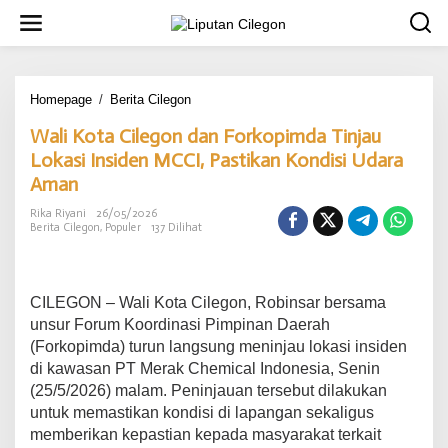
L
e
w
a
t
i
Homepage
/
Berita Cilegon
W
k
a
Wali Kota Cilegon dan Forkopimda Tinjau
e
l
k
i
Lokasi Insiden MCCI, Pastikan Kondisi Udara
o
K
Aman
n
o
t
t
Rika Riyani
26/05/2026
e
a
Berita Cilegon
,
Populer
137 Dilihat
n
C
i
l
e
CILEGON – Wali Kota Cilegon, Robinsar bersama
g
unsur Forum Koordinasi Pimpinan Daerah
o
(Forkopimda) turun langsung meninjau lokasi insiden
n
di kawasan PT Merak Chemical Indonesia, Senin
d
a
(25/5/2026) malam. Peninjauan tersebut dilakukan
n
untuk memastikan kondisi di lapangan sekaligus
F
memberikan kepastian kepada masyarakat terkait
o