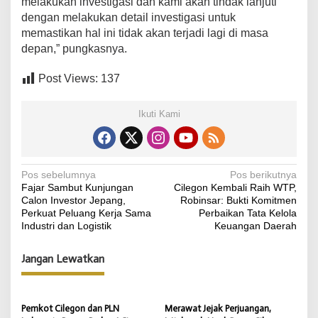
melakukan investigasi dan kami akan tindak lanjuti
dengan melakukan detail investigasi untuk
memastikan hal ini tidak akan terjadi lagi di masa
depan,” pungkasnya.
Post Views:
137
Ikuti Kami
N
Pos sebelumnya
Pos berikutnya
Fajar Sambut Kunjungan
Cilegon Kembali Raih WTP,
a
Calon Investor Jepang,
Robinsar: Bukti Komitmen
v
Perkuat Peluang Kerja Sama
Perbaikan Tata Kelola
Industri dan Logistik
Keuangan Daerah
i
g
Jangan Lewatkan
a
s
Pemkot Cilegon dan PLN
Merawat Jejak Perjuangan,
i