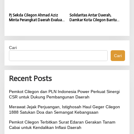
Dukung Program Pemkot
Cilegon
Pj Sekda Cilegon Ahmad Aziz
Solidaritas Antar Daerah,
Minta Perangkat Daerah Evaluasi
Damkar Kota Cilegon Bantu
Kinerja dan Percepat Capaian
Padamkan Kebakaran TPSA
Program
Jatiwaringin Kabupaten
Tangerang
Cari
Cari
Recent Posts
Pemkot Cilegon dan PLN Indonesia Power Perkuat Sinergi
CSR untuk Dukung Pembangunan Daerah
Merawat Jejak Perjuangan, Istighosah Haul Geger Cilegon
1888 Satukan Doa dan Semangat Kebangsaan
Pemkot Cilegon Terbitkan Surat Edaran Gerakan Tanam
Cabai untuk Kendalikan Inflasi Daerah