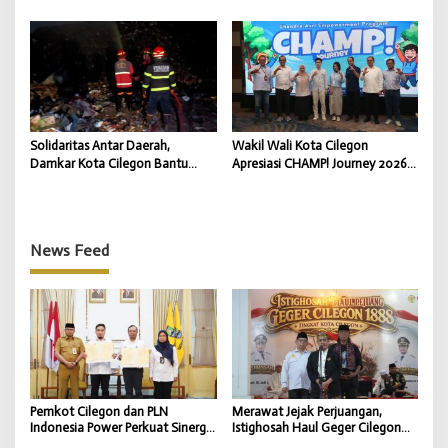
untuk Kendalikan Inflasi Daerah
Kepemimpinan Berlanjut untuk
Dukung Program Pemkot
Cilegon
Solidaritas Antar Daerah,
Wakil Wali Kota Cilegon
Damkar Kota Cilegon Bantu
Apresiasi CHAMP! Journey 2026,
Padamkan Kebakaran TPSA
Bekali Generasi Muda Hadapi
Jatiwaringin Kabupaten
Dunia Kerja Digital
Tangerang
News Feed
Pemkot Cilegon dan PLN
Merawat Jejak Perjuangan,
Indonesia Power Perkuat Sinergi
Istighosah Haul Geger Cilegon
CSR untuk Dukung
1888 Satukan Doa dan