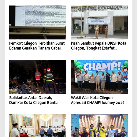
Pembangunan Daerah
Semangat Kebangsaan
Pemkot Cilegon Terbitkan Surat
Pisah Sambut Kepala DKISP Kota
Edaran Gerakan Tanam Cabai
Cilegon, Tongkat Estafet
untuk Kendalikan Inflasi Daerah
Kepemimpinan Berlanjut untuk
Dukung Program Pemkot
Cilegon
Solidaritas Antar Daerah,
Wakil Wali Kota Cilegon
Damkar Kota Cilegon Bantu
Apresiasi CHAMP! Journey 2026,
Padamkan Kebakaran TPSA
Bekali Generasi Muda Hadapi
Jatiwaringin Kabupaten
Dunia Kerja Digital
Tangerang