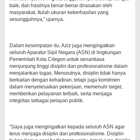
a
baik, dan hasilnya benar-benar dirasakan oleh
p
masyarakat. Itulah ukuran keberhasilan yang
a
sesungguhnya,” ujarnya.
i
a
n
P
r
Dalam kesempatan itu, Aziz juga mengingatkan
o
seluruh Aparatur Sipil Negara (ASN) di lingkungan
g
Pemerintah Kota Cilegon untuk senantiasa
r
menjunjung tinggi disiplin dan profesionalisme dalam
a
m
menjalankan tugas. Menurutnya, disiplin tidak hanya
berkaitan dengan kehadiran, tetapi juga komitmen
dalam menyelesaikan pekerjaan, memenuhi target,
memberikan pelayanan terbaik, serta menjaga
integritas sebagai pelayan publik.
“Saya juga mengingatkan kepada seluruh ASN agar
terus menjaga disiplin dan profesionalisme. Disiplin