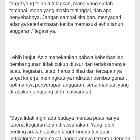
target yang telah ditetapkan, mana yang sudah
a
l
tercapai, mana yang masih tertinggal, dan apa
u
penyebabnya. Jangan sampai kita baru menyadari
a
adanya keterlambatan ketika memasuki akhir tahun
s
anggaran,” tegasnya.
i
K
i
n
e
Lebih lanjut, Aziz menekankan bahwa keberhasilan
r
pembangunan tidak cukup diukur dari terlaksananya
j
suatu kegiatan, tetapi harus dilihat dari tercapainya
a
d
target kinerja, meningkatnya indikator pembangunan,
a
optimalnya penyerapan anggaran, serta manfaat yang
n
dirasakan langsung oleh masyarakat.
P
e
r
c
e
“Saya tidak ingin ada budaya merasa puas hanya
p
karena kegiatan telah dilaksanakan. Yang lebih
a
penting adalah apakah target kinerja tercapai,
t
indikatornya meningkat, anggarannya terserap dengan
C