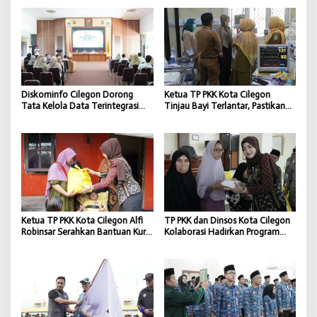
PEPARPEDA Jadi Ajang
Melahirkan Atlet Hebat Banten
Diskominfo Cilegon Dorong
Ketua TP PKK Kota Cilegon
Tata Kelola Data Terintegrasi
Tinjau Bayi Terlantar, Pastikan
Melalui Forum Satu Data
Kondisi Sehat dan Terawat
Indonesia
Ketua TP PKK Kota Cilegon Alfi
TP PKK dan Dinsos Kota Cilegon
Robinsar Serahkan Bantuan Kursi
Kolaborasi Hadirkan Program
Roda kepada Penyandang
Permakanan bagi Lansia
Disabilitas
Terlantar