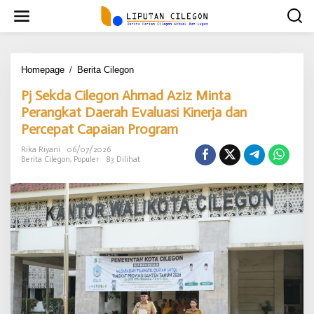
L
e
w
a
t
i
Homepage
/
Berita Cilegon
P
k
j
Pj Sekda Cilegon Ahmad Aziz Minta
e
S
k
e
Perangkat Daerah Evaluasi Kinerja dan
o
k
Percepat Capaian Program
n
d
t
a
Rika Riyani
06/07/2026
e
C
Berita Cilegon
,
Populer
83 Dilihat
n
i
l
e
g
o
n
A
h
m
a
d
A