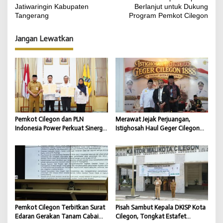
v
Jatiwaringin Kabupaten
Berlanjut untuk Dukung
i
Tangerang
Program Pemkot Cilegon
g
Jangan Lewatkan
a
s
i
p
o
s
Pemkot Cilegon dan PLN
Merawat Jejak Perjuangan,
Indonesia Power Perkuat Sinergi
Istighosah Haul Geger Cilegon
CSR untuk Dukung
1888 Satukan Doa dan
Pembangunan Daerah
Semangat Kebangsaan
Pemkot Cilegon Terbitkan Surat
Pisah Sambut Kepala DKISP Kota
Edaran Gerakan Tanam Cabai
Cilegon, Tongkat Estafet