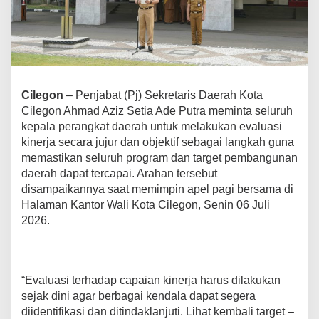
z
i
z
M
i
n
t
Cilegon
– Penjabat (Pj) Sekretaris Daerah Kota
a
Cilegon Ahmad Aziz Setia Ade Putra meminta seluruh
P
e
kepala perangkat daerah untuk melakukan evaluasi
r
kinerja secara jujur dan objektif sebagai langkah guna
a
memastikan seluruh program dan target pembangunan
n
daerah dapat tercapai. Arahan tersebut
g
k
disampaikannya saat memimpin apel pagi bersama di
a
Halaman Kantor Wali Kota Cilegon, Senin 06 Juli
t
2026.
D
a
e
r
a
“Evaluasi terhadap capaian kinerja harus dilakukan
h
sejak dini agar berbagai kendala dapat segera
E
diidentifikasi dan ditindaklanjuti. Lihat kembali target –
v