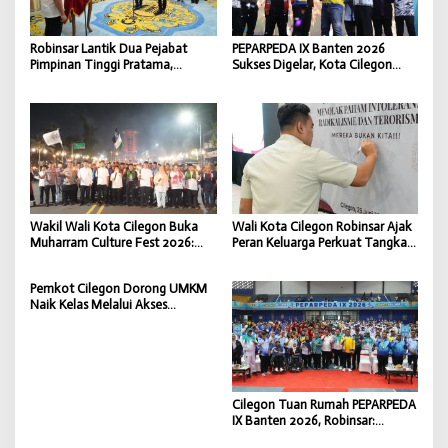
Robinsar Lantik Dua Pejabat
PEPARPEDA IX Banten 2026
Pimpinan Tinggi Pratama,
Sukses Digelar, Kota Cilegon
Perkuat Efektivitas Kinerja
Tinggalkan Warisan Sportivitas
Pemerintahan Kota Cilegon
dan Inklusivitas
Wakil Wali Kota Cilegon Buka
Wali Kota Cilegon Robinsar Ajak
Muharram Culture Fest 2026:
Peran Keluarga Perkuat Tangkal
Kebudayaan Harga Mati Yang
Radikalisme dan Jaga Keutuhan
Harus Diperjuangkan
NKRI
Pemkot Cilegon Dorong UMKM
Naik Kelas Melalui Akses
Pembiayaan KUR yang Cepat,
Mudah, dan Terjangkau
Cilegon Tuan Rumah PEPARPEDA
IX Banten 2026, Robinsar:
Keterbatasan Bukan Penghalang,