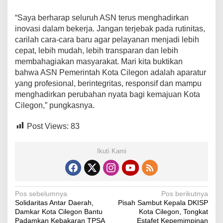
“Saya berharap seluruh ASN terus menghadirkan
inovasi dalam bekerja. Jangan terjebak pada rutinitas,
carilah cara-cara baru agar pelayanan menjadi lebih
cepat, lebih mudah, lebih transparan dan lebih
membahagiakan masyarakat. Mari kita buktikan
bahwa ASN Pemerintah Kota Cilegon adalah aparatur
yang profesional, berintegritas, responsif dan mampu
menghadirkan perubahan nyata bagi kemajuan Kota
Cilegon,” pungkasnya.
Post Views:
83
Ikuti Kami
N
Pos sebelumnya
Pos berikutnya
Solidaritas Antar Daerah,
Pisah Sambut Kepala DKISP
a
Damkar Kota Cilegon Bantu
Kota Cilegon, Tongkat
Padamkan Kebakaran TPSA
Estafet Kepemimpinan