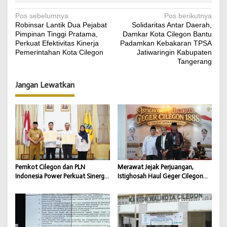
N
Pos sebelumnya
Pos berikutnya
Robinsar Lantik Dua Pejabat
Solidaritas Antar Daerah,
a
Pimpinan Tinggi Pratama,
Damkar Kota Cilegon Bantu
v
Perkuat Efektivitas Kinerja
Padamkan Kebakaran TPSA
Pemerintahan Kota Cilegon
Jatiwaringin Kabupaten
i
Tangerang
g
Jangan Lewatkan
a
s
i
p
o
s
Pemkot Cilegon dan PLN
Merawat Jejak Perjuangan,
Indonesia Power Perkuat Sinergi
Istighosah Haul Geger Cilegon
CSR untuk Dukung
1888 Satukan Doa dan
Pembangunan Daerah
Semangat Kebangsaan