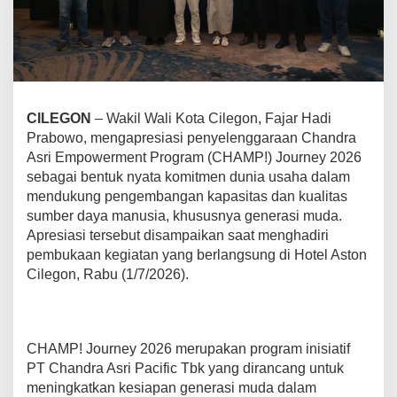
A
p
r
e
s
i
a
CILEGON
– Wakil Wali Kota Cilegon, Fajar Hadi
s
Prabowo, mengapresiasi penyelenggaraan Chandra
i
C
Asri Empowerment Program (CHAMP!) Journey 2026
H
sebagai bentuk nyata komitmen dunia usaha dalam
A
mendukung pengembangan kapasitas dan kualitas
M
sumber daya manusia, khususnya generasi muda.
P
!
Apresiasi tersebut disampaikan saat menghadiri
J
pembukaan kegiatan yang berlangsung di Hotel Aston
o
Cilegon, Rabu (1/7/2026).
u
r
n
e
y
CHAMP! Journey 2026 merupakan program inisiatif
2
PT Chandra Asri Pacific Tbk yang dirancang untuk
0
meningkatkan kesiapan generasi muda dalam
2