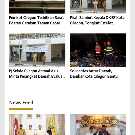
Pemkot Cilegon Terbitkan Surat
Pisah Sambut Kepala DKISP Kota
Edaran Gerakan Tanam Cabai
Cilegon, Tongkat Estafet
untuk Kendalikan Inflasi Daerah
Kepemimpinan Berlanjut untuk
Dukung Program Pemkot
Cilegon
Pj Sekda Cilegon Ahmad Aziz
Solidaritas Antar Daerah,
Minta Perangkat Daerah Evaluasi
Damkar Kota Cilegon Bantu
Kinerja dan Percepat Capaian
Padamkan Kebakaran TPSA
Program
Jatiwaringin Kabupaten
Tangerang
News Feed