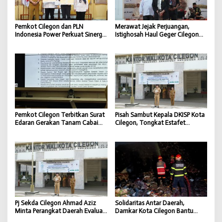
Pemkot Cilegon dan PLN
Merawat Jejak Perjuangan,
Indonesia Power Perkuat Sinergi
Istighosah Haul Geger Cilegon
CSR untuk Dukung
1888 Satukan Doa dan
Pembangunan Daerah
Semangat Kebangsaan
Pemkot Cilegon Terbitkan Surat
Pisah Sambut Kepala DKISP Kota
Edaran Gerakan Tanam Cabai
Cilegon, Tongkat Estafet
untuk Kendalikan Inflasi Daerah
Kepemimpinan Berlanjut untuk
Dukung Program Pemkot
Cilegon
Pj Sekda Cilegon Ahmad Aziz
Solidaritas Antar Daerah,
Minta Perangkat Daerah Evaluasi
Damkar Kota Cilegon Bantu
Kinerja dan Percepat Capaian
Padamkan Kebakaran TPSA