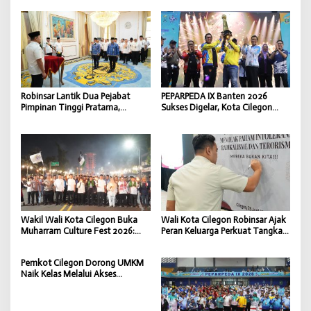
Program
Jatiwaringin Kabupaten
Tangerang
Robinsar Lantik Dua Pejabat
PEPARPEDA IX Banten 2026
Pimpinan Tinggi Pratama,
Sukses Digelar, Kota Cilegon
Perkuat Efektivitas Kinerja
Tinggalkan Warisan Sportivitas
Pemerintahan Kota Cilegon
dan Inklusivitas
Wakil Wali Kota Cilegon Buka
Wali Kota Cilegon Robinsar Ajak
Muharram Culture Fest 2026:
Peran Keluarga Perkuat Tangkal
Kebudayaan Harga Mati Yang
Radikalisme dan Jaga Keutuhan
Harus Diperjuangkan
NKRI
Pemkot Cilegon Dorong UMKM
Naik Kelas Melalui Akses
Pembiayaan KUR yang Cepat,
Mudah, dan Terjangkau