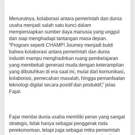
i
D
u
Menurutnya, kolaborasi antara pemerintah dan dunia
n
usaha menjadi salah satu kunci dalam
i
mempersiapkan sumber daya manusia yang unggul
a
K
dan siap menghadapi tantangan masa depan.
e
“Program seperti CHAMP! Journey menjadi bukti
r
bahwa kolaborasi antara pemerintah dan dunia
j
industri mampu menghadirkan ruang pembelajaran
a
D
yang membekali generasi muda dengan keterampilan
i
yang dibutuhkan di era saat ini, mulai dari komunikasi,
g
kolaborasi, pemecahan masalah, hingga pemanfaatan
i
teknologi digital secara positif dan produktif,” jelas
t
Fajar.
a
l
Fajar menilai dunia usaha memiliki peran yang sangat
strategis, tidak hanya sebagai penggerak roda
perekonomian, tetapi juga sebagai mitra pemerintah