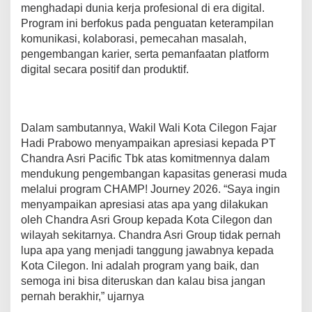
menghadapi dunia kerja profesional di era digital.
6
,
Program ini berfokus pada penguatan keterampilan
B
komunikasi, kolaborasi, pemecahan masalah,
e
pengembangan karier, serta pemanfaatan platform
k
digital secara positif dan produktif.
a
l
i
G
e
Dalam sambutannya, Wakil Wali Kota Cilegon Fajar
n
Hadi Prabowo menyampaikan apresiasi kepada PT
e
Chandra Asri Pacific Tbk atas komitmennya dalam
r
a
mendukung pengembangan kapasitas generasi muda
s
melalui program CHAMP! Journey 2026. “Saya ingin
i
menyampaikan apresiasi atas apa yang dilakukan
M
oleh Chandra Asri Group kepada Kota Cilegon dan
u
wilayah sekitarnya. Chandra Asri Group tidak pernah
d
a
lupa apa yang menjadi tanggung jawabnya kepada
H
Kota Cilegon. Ini adalah program yang baik, dan
a
semoga ini bisa diteruskan dan kalau bisa jangan
d
pernah berakhir,” ujarnya
a
p