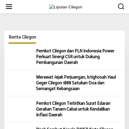
L
e
w
a
t
i
k
Berita Cilegon
e
k
o
Pemkot Cilegon dan PLN Indonesia Power
n
Perkuat Sinergi CSR untuk Dukung
t
Pembangunan Daerah
e
n
Merawat Jejak Perjuangan, Istighosah Haul
Geger Cilegon 1888 Satukan Doa dan
Semangat Kebangsaan
Pemkot Cilegon Terbitkan Surat Edaran
Gerakan Tanam Cabai untuk Kendalikan
Inflasi Daerah