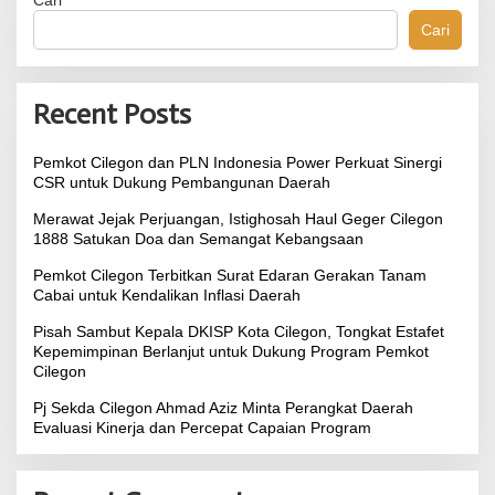
Cari
n
Cari
t
u
k
:
Recent Posts
Pemkot Cilegon dan PLN Indonesia Power Perkuat Sinergi
CSR untuk Dukung Pembangunan Daerah
Merawat Jejak Perjuangan, Istighosah Haul Geger Cilegon
1888 Satukan Doa dan Semangat Kebangsaan
Pemkot Cilegon Terbitkan Surat Edaran Gerakan Tanam
Cabai untuk Kendalikan Inflasi Daerah
Pisah Sambut Kepala DKISP Kota Cilegon, Tongkat Estafet
Kepemimpinan Berlanjut untuk Dukung Program Pemkot
Cilegon
Pj Sekda Cilegon Ahmad Aziz Minta Perangkat Daerah
Evaluasi Kinerja dan Percepat Capaian Program