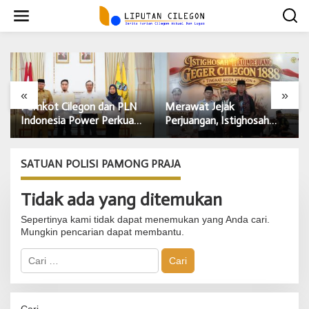
L
e
w
a
t
i
k
e
«
»
k
Pemkot Cilegon dan PLN
Merawat Jejak
o
Indonesia Power Perkuat
Perjuangan, Istighosah
n
Sinergi CSR untuk Dukung
Haul Geger Cilegon 1888
t
Pembangunan Daerah
Satukan Doa dan
e
Semangat Kebangsaan
SATUAN POLISI PAMONG PRAJA
n
Tidak ada yang ditemukan
Sepertinya kami tidak dapat menemukan yang Anda cari.
Mungkin pencarian dapat membantu.
C
a
r
i
u