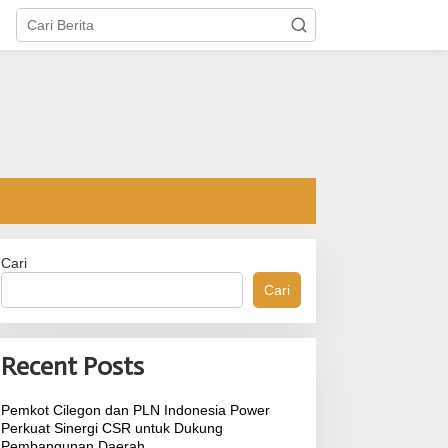
Cari
Cari
Pj Sekda Cilegon Ahmad Aziz
Pemkot Cilegon dan PLN
Minta Perangkat Daerah
Indonesia Power Perkua
Recent Posts
Evaluasi Kinerja dan Percepat
Sinergi CSR untuk Dukun
Capaian Program
Pembangunan Daerah
Pemkot Cilegon dan PLN Indonesia Power
Perkuat Sinergi CSR untuk Dukung
Pembangunan Daerah