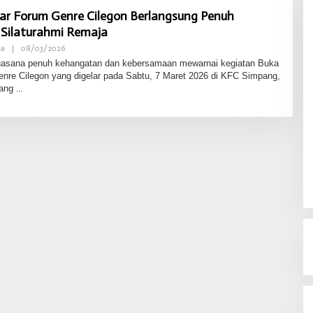
ar Forum Genre Cilegon Berlangsung Penuh
 Silaturahmi Remaja
ja
|
08/03/2026
O
L
sana penuh kehangatan dan kebersamaan mewarnai kegiatan Buka
E
re Cilegon yang digelar pada Sabtu, 7 Maret 2026 di KFC Simpang,
H
yang
L
I
P
U
T
A
N
C
I
L
E
G
O
N