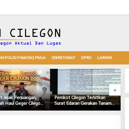
N POLISI PAMONG PRAJA
SEKRETARIAT
DPRD
LAINNYA
»
emkot Cilegon Terbitkan
Pisah Sambut Kepala DKISP
urat Edaran Gerakan Tanam
Kota Cilegon, Tongkat Estafet
abai untuk Kendalikan Inflasi
Kepemimpinan Berlanjut untuk
Daerah
Dukung Program Pemkot
Cilegon