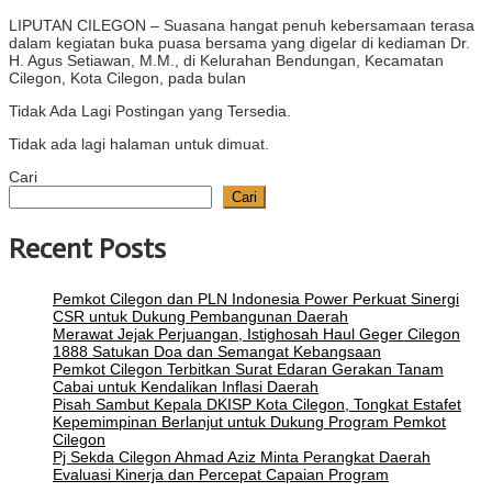
LIPUTAN CILEGON – Suasana hangat penuh kebersamaan terasa
dalam kegiatan buka puasa bersama yang digelar di kediaman Dr.
H. Agus Setiawan, M.M., di Kelurahan Bendungan, Kecamatan
Cilegon, Kota Cilegon, pada bulan
Tidak Ada Lagi Postingan yang Tersedia.
Tidak ada lagi halaman untuk dimuat.
Cari
Cari
Recent Posts
Pemkot Cilegon dan PLN Indonesia Power Perkuat Sinergi
CSR untuk Dukung Pembangunan Daerah
Merawat Jejak Perjuangan, Istighosah Haul Geger Cilegon
1888 Satukan Doa dan Semangat Kebangsaan
Pemkot Cilegon Terbitkan Surat Edaran Gerakan Tanam
Cabai untuk Kendalikan Inflasi Daerah
Pisah Sambut Kepala DKISP Kota Cilegon, Tongkat Estafet
Kepemimpinan Berlanjut untuk Dukung Program Pemkot
Cilegon
Pj Sekda Cilegon Ahmad Aziz Minta Perangkat Daerah
Evaluasi Kinerja dan Percepat Capaian Program