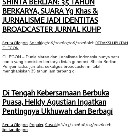
SHINTA BERLIAN: 35 TAHUN
BERKARYA, SUARA Yg Khas &
JURNALISME JADI IDENTITAS
BROADCASTER JURNAL KUHP
Berita Cilegon
,
Sosok
|
07/06/2026
07/06/2026
oleh
REDAKSI LIPUTAN
CILEGON
CILEGON – Dunia siaran dan jurnalisme Indonesia punya satu
nama yang konsisten berkarya lintas generasi: Shinta Berlian.
Penyair radio, jurnalis, sekaligus broadcaster ini telah
menghabiskan 35 tahun jam terbang di
Di Tengah Kebersamaan Berbuka
Puasa, Helldy Agustian Ingatkan
Pentingnya Ukhuwah dan Berbagi
Berita Cilegon
,
Populer
,
Sosok
|
08/03/2026
08/03/2026
oleh
liputancilegon