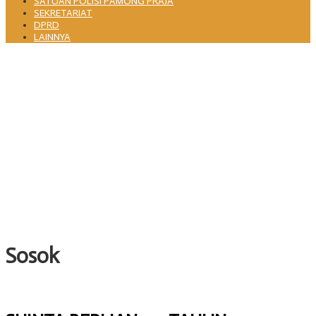
SATUAN POLISI PAMONG PRAJA
SEKRETARIAT
DPRD
LAINNYA
Pemkot Cilegon dan PLN Indonesia Power Perkuat Sinergi CSR untuk
Dukung Pembangunan Daerah
Merawat Jejak Perjuangan, Istighosah Haul Geger Cilegon 1888
Satukan Doa dan Semangat Kebangsaan
Pemkot Cilegon Terbitkan Surat Edaran Gerakan Tanam Cabai untuk
Kendalikan Inflasi Daerah
Pisah Sambut Kepala DKISP Kota Cilegon, Tongkat Estafet
Kepemimpinan Berlanjut untuk Dukung Program Pemkot Cilegon
Pj Sekda Cilegon Ahmad Aziz Minta Perangkat Daerah Evaluasi Kinerja
dan Percepat Capaian Program
Sosok