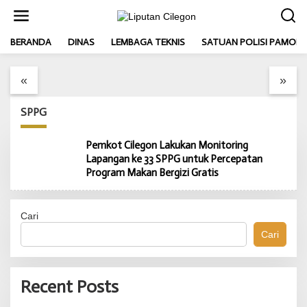
L
e
w
BERANDA
Pemkot Cilegon dan PLN
DINAS
LEMBAGA TEKNIS
Merawat Jejak
SATUAN POLISI PAMONG
a
t
Indonesia Power Perkuat
Perjuangan, Istighosah
i
Sinergi CSR untuk Dukung
Haul Geger Cilegon 1888
«
»
k
Pembangunan Daerah
Satukan Doa dan
e
Semangat Kebangsaan
k
SPPG
o
n
t
Pemkot Cilegon Lakukan Monitoring
e
Lapangan ke 33 SPPG untuk Percepatan
n
Program Makan Bergizi Gratis
Cari
Cari
Recent Posts