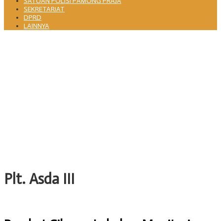
SATUAN POLISI PAMONG PRAJA
SEKRETARIAT
DPRD
LAINNYA
Pemkot Cilegon dan PLN Indonesia Power Perkuat Sinergi CSR untuk
Dukung Pembangunan Daerah
Merawat Jejak Perjuangan, Istighosah Haul Geger Cilegon 1888
Satukan Doa dan Semangat Kebangsaan
Pemkot Cilegon Terbitkan Surat Edaran Gerakan Tanam Cabai untuk
Kendalikan Inflasi Daerah
Pisah Sambut Kepala DKISP Kota Cilegon, Tongkat Estafet
Kepemimpinan Berlanjut untuk Dukung Program Pemkot Cilegon
Pj Sekda Cilegon Ahmad Aziz Minta Perangkat Daerah Evaluasi Kinerja
dan Percepat Capaian Program
Plt. Asda III