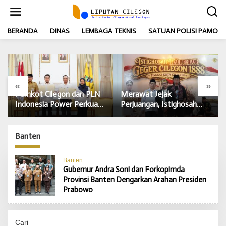
L
e
w
BERANDA
DINAS
LEMBAGA TEKNIS
SATUAN POLISI PAMONG
a
t
i
k
e
k
«
»
o
Pemkot Cilegon dan PLN
Merawat Jejak
n
Indonesia Power Perkuat
Perjuangan, Istighosah
t
e
Sinergi CSR untuk Dukung
Haul Geger Cilegon 1888
n
Pembangunan Daerah
Satukan Doa dan
Semangat Kebangsaan
Banten
Banten
Gubernur Andra Soni dan Forkopimda
Provinsi Banten Dengarkan Arahan Presiden
Prabowo
Cari