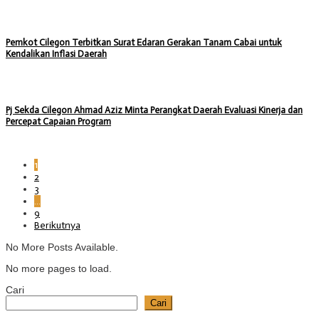
Pemkot Cilegon Terbitkan Surat Edaran Gerakan Tanam Cabai untuk
Kendalikan Inflasi Daerah
Pj Sekda Cilegon Ahmad Aziz Minta Perangkat Daerah Evaluasi Kinerja dan
Percepat Capaian Program
1
2
3
…
9
Berikutnya
No More Posts Available.
No more pages to load.
Cari
Cari