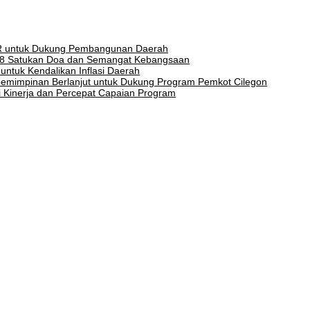
CSR untuk Dukung Pembangunan Daerah
1888 Satukan Doa dan Semangat Kebangsaan
ntuk Kendalikan Inflasi Daerah
pemimpinan Berlanjut untuk Dukung Program Pemkot Cilegon
i Kinerja dan Percepat Capaian Program