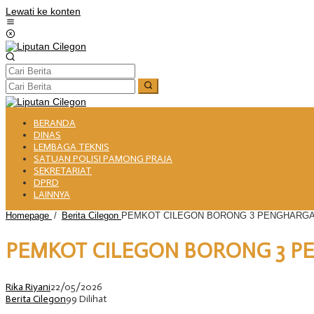
Lewati ke konten
BERANDA
DINAS
LEMBAGA TEKNIS
SATUAN POLISI PAMONG PRAJA
SEKRETARIAT
DPRD
LAINNYA
Homepage
/
Berita Cilegon
PEMKOT CILEGON BORONG 3 PENGHARGAA
PEMKOT CILEGON BORONG 3 PE
Rika Riyani
22/05/2026
Berita Cilegon
99 Dilihat