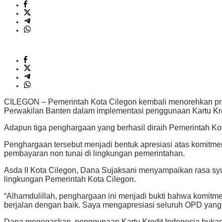
CILEGON – Pemerintah Kota Cilegon kembali menorehkan pres
Perwakilan Banten dalam implementasi penggunaan Kartu Kred
Adapun tiga penghargaan yang berhasil diraih Pemerintah Kot
Penghargaan tersebut menjadi bentuk apresiasi atas komitme
pembayaran non tunai di lingkungan pemerintahan.
Asda II Kota Cilegon, Dana Sujaksani menyampaikan rasa syuk
lingkungan Pemerintah Kota Cilegon.
“Alhamdulillah, penghargaan ini menjadi bukti bahwa komitm
berjalan dengan baik. Saya mengapresiasi seluruh OPD yang te
Dana menegaskan, penggunaan Kartu Kredit Indonesia bukan s