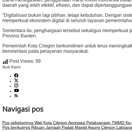
daerah yang lebih efektif, efisien, dan dapat dipertanggungja
“Digitalisasi bukan lagi pilihan, tetapi kebutuhan. Dengan s
memperkuat ekosistem digital di seluruh layanan pemerintaha
Sementara itu, penghargaan tersebut sekaligus memperkuat pos
Provinsi Banten.
Pemerintah Kota Cilegon berkomitmen untuk terus meningkatk
berorientasi pada pelayanan masyarakat.
Post Views:
99
Ikuti Kami
Navigasi pos
Pos sebelumnya
Wali Kota Cilegon Apresiasi Pelaksanaan TMMD Ke
Pos berikutnya
Ribuan Jamaah Padati Masjid Agung Cilegon Laksan