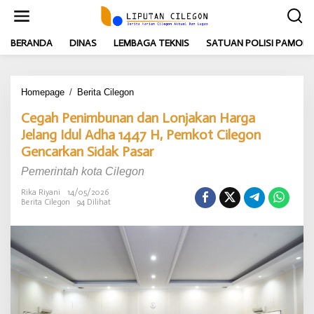
L
e
w
BERANDA
DINAS
LEMBAGA TEKNIS
SATUAN POLISI PAMONG
a
t
i
k
Homepage
/
Berita Cilegon
C
e
e
k
Cegah Penimbunan dan Lonjakan Harga
g
o
a
Jelang Idul Adha 1447 H, Pemkot Cilegon
n
h
t
Gencarkan Sidak Pasar
P
e
e
n
Pemerintah kota Cilegon
n
Rika Riyani
14/05/2026
i
Berita Cilegon
94 Dilihat
m
b
u
n
a
n
d
a
n