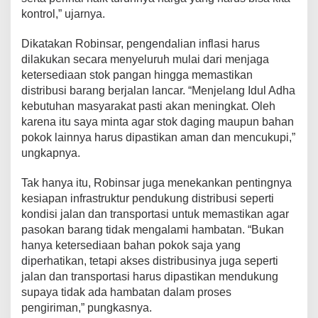
a
kontrol,” ujarnya.
r
k
Dikatakan Robinsar, pengendalian inflasi harus
a
dilakukan secara menyeluruh mulai dari menjaga
n
S
ketersediaan stok pangan hingga memastikan
i
distribusi barang berjalan lancar. “Menjelang Idul Adha
d
kebutuhan masyarakat pasti akan meningkat. Oleh
a
karena itu saya minta agar stok daging maupun bahan
k
P
pokok lainnya harus dipastikan aman dan mencukupi,”
a
ungkapnya.
s
a
Tak hanya itu, Robinsar juga menekankan pentingnya
r
kesiapan infrastruktur pendukung distribusi seperti
kondisi jalan dan transportasi untuk memastikan agar
pasokan barang tidak mengalami hambatan. “Bukan
hanya ketersediaan bahan pokok saja yang
diperhatikan, tetapi akses distribusinya juga seperti
jalan dan transportasi harus dipastikan mendukung
supaya tidak ada hambatan dalam proses
pengiriman,” pungkasnya.