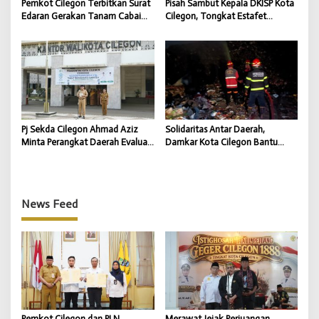
Pemkot Cilegon Terbitkan Surat
Pisah Sambut Kepala DKISP Kota
Edaran Gerakan Tanam Cabai
Cilegon, Tongkat Estafet
untuk Kendalikan Inflasi Daerah
Kepemimpinan Berlanjut untuk
Dukung Program Pemkot
Cilegon
Pj Sekda Cilegon Ahmad Aziz
Solidaritas Antar Daerah,
Minta Perangkat Daerah Evaluasi
Damkar Kota Cilegon Bantu
Kinerja dan Percepat Capaian
Padamkan Kebakaran TPSA
Program
Jatiwaringin Kabupaten
Tangerang
News Feed
Pemkot Cilegon dan PLN
Merawat Jejak Perjuangan,