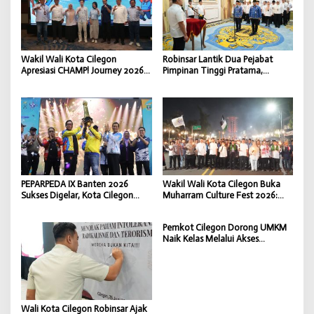
Wakil Wali Kota Cilegon
Robinsar Lantik Dua Pejabat
Apresiasi CHAMP! Journey 2026,
Pimpinan Tinggi Pratama,
Bekali Generasi Muda Hadapi
Perkuat Efektivitas Kinerja
Dunia Kerja Digital
Pemerintahan Kota Cilegon
PEPARPEDA IX Banten 2026
Wakil Wali Kota Cilegon Buka
Sukses Digelar, Kota Cilegon
Muharram Culture Fest 2026:
Tinggalkan Warisan Sportivitas
Kebudayaan Harga Mati Yang
dan Inklusivitas
Harus Diperjuangkan
Pemkot Cilegon Dorong UMKM
Naik Kelas Melalui Akses
Pembiayaan KUR yang Cepat,
Mudah, dan Terjangkau
Wali Kota Cilegon Robinsar Ajak