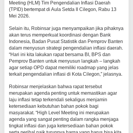
Meeting (HLM) Tim Pengendalian Inflasi Daerah
h
a
(TPID) bertempat di Aula Setda II Cilegon, Rabu 13
1
Mei 2026.
4
4
Selain itu, Robinsar juga menyampaikan jika pihaknya
7
akan terus memperkuat koordinasi dengan Bank
H
,
Indonesia, Badan Pusat Statistik dan Pemprov Banten
P
dalam menyusun strategi pengendalian inflasi daerah.
e
“Hari ini kita lakukan rapat bersama BI, BPS dan
m
Pemprov Banten untuk menyusun langkah – langkah
k
o
agar setiap OPD dapat memiliki roadmap yang jelas
t
terkait pengendalian inflasi di Kota Cilegon,” jelasnya.
C
i
Robinsar menjelaskan bahwa rapat tersebut
l
merupakan agenda penting untuk memastikan agar
e
g
laju inflasi tetap terkendali sekaligus menjamin
o
ketersediaan kebutuhan bahan pokok bagi
n
masyarakat. “High Level Meeting ini merupakan
G
agenda yang sangat penting dalam rangka menjaga
e
tingkat inflasi dan juga ketersediaan bahan pokok
n
c
serta perihal naik turunnya harga yang harus bisa kita