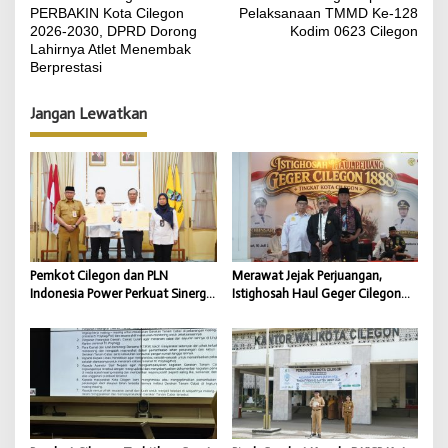
a
PERBAKIN Kota Cilegon
Pelaksanaan TMMD Ke-128
v
2026-2030, DPRD Dorong
Kodim 0623 Cilegon
Lahirnya Atlet Menembak
i
Berprestasi
g
Jangan Lewatkan
a
s
i
p
o
s
Pemkot Cilegon dan PLN
Merawat Jejak Perjuangan,
Indonesia Power Perkuat Sinergi
Istighosah Haul Geger Cilegon
CSR untuk Dukung
1888 Satukan Doa dan
Pembangunan Daerah
Semangat Kebangsaan