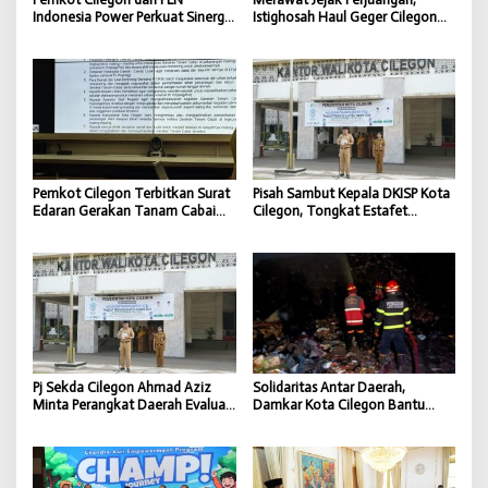
Indonesia Power Perkuat Sinergi
Istighosah Haul Geger Cilegon
CSR untuk Dukung
1888 Satukan Doa dan
Pembangunan Daerah
Semangat Kebangsaan
Pemkot Cilegon Terbitkan Surat
Pisah Sambut Kepala DKISP Kota
Edaran Gerakan Tanam Cabai
Cilegon, Tongkat Estafet
untuk Kendalikan Inflasi Daerah
Kepemimpinan Berlanjut untuk
Dukung Program Pemkot
Cilegon
Pj Sekda Cilegon Ahmad Aziz
Solidaritas Antar Daerah,
Minta Perangkat Daerah Evaluasi
Damkar Kota Cilegon Bantu
Kinerja dan Percepat Capaian
Padamkan Kebakaran TPSA
Program
Jatiwaringin Kabupaten
Tangerang