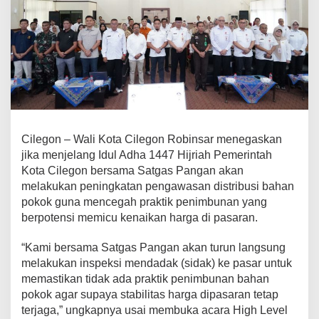
L
o
n
j
a
k
a
n
H
a
r
Cilegon – Wali Kota Cilegon Robinsar menegaskan
g
jika menjelang Idul Adha 1447 Hijriah Pemerintah
a
Kota Cilegon bersama Satgas Pangan akan
J
e
melakukan peningkatan pengawasan distribusi bahan
l
pokok guna mencegah praktik penimbunan yang
a
berpotensi memicu kenaikan harga di pasaran.
n
g
“Kami bersama Satgas Pangan akan turun langsung
I
d
melakukan inspeksi mendadak (sidak) ke pasar untuk
u
memastikan tidak ada praktik penimbunan bahan
l
pokok agar supaya stabilitas harga dipasaran tetap
A
terjaga,” ungkapnya usai membuka acara High Level
d