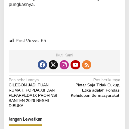
pungkasnya.
Post Views:
65
Ikuti Kami
N
Pos sebelumnya
Pos berikutnya
CILEGON JADI TUAN
Pintar Saja Tidak Cukup,
a
RUMAH, POPDA XII DAN
Etika adalah Fondasi
v
PEPARPEDA IX PROVINSI
Kehidupan Bermasyarakat ‎
BANTEN 2026 RESMI
i
DIBUKA
g
Jangan Lewatkan
a