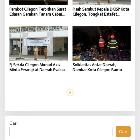
Pemkot Cilegon Terbitkan Surat
Pisah Sambut Kepala DKISP Kota
Edaran Gerakan Tanam Cabai
Cilegon, Tongkat Estafet
untuk Kendalikan Inflasi Daerah
Kepemimpinan Berlanjut untuk
Dukung Program Pemkot
Cilegon
Pj Sekda Cilegon Ahmad Aziz
Solidaritas Antar Daerah,
Minta Perangkat Daerah Evaluasi
Damkar Kota Cilegon Bantu
Kinerja dan Percepat Capaian
Padamkan Kebakaran TPSA
Program
Jatiwaringin Kabupaten
Tangerang
Cari
Cari