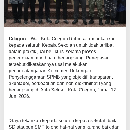
s
a
r
T
e
k
a
Cilegon
– Wali Kota Cilegon Robinsar menekankan
n
kepada seluruh Kepala Sekolah untuk tidak terlibat
k
a
dalam praktik jual beli kursi selama proses
n
penerimaan murid baru berlangsung. Penegasan
L
tersebut dikatakannya usai melakukan
a
penandatanganan Komitmen Dukungan
r
a
Penyelenggaraan SPMB yang objektif, transparan,
n
akuntabel, berkeadilan dan non-diskriminatif yang
g
berlangsung di Aula Setda II Kota Cilegon, Jumat 12
a
Juni 2026.
n
J
u
a
l
“Saya tekankan kepada seluruh kepala sekolah baik
B
SD ataupun SMP tolong hal-hal yang kurang baik dan
e