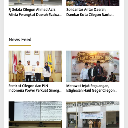
Pj Sekda Cilegon Ahmad Aziz
Solidaritas Antar Daerah,
Minta Perangkat Daerah Evaluasi
Damkar Kota Cilegon Bantu
Kinerja dan Percepat Capaian
Padamkan Kebakaran TPSA
Program
Jatiwaringin Kabupaten
Tangerang
News Feed
Pemkot Cilegon dan PLN
Merawat Jejak Perjuangan,
Indonesia Power Perkuat Sinergi
Istighosah Haul Geger Cilegon
CSR untuk Dukung
1888 Satukan Doa dan
Pembangunan Daerah
Semangat Kebangsaan