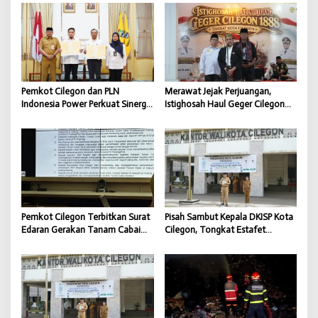
s
i
p
o
s
Pemkot Cilegon dan PLN
Merawat Jejak Perjuangan,
Indonesia Power Perkuat Sinergi
Istighosah Haul Geger Cilegon
CSR untuk Dukung
1888 Satukan Doa dan
Pembangunan Daerah
Semangat Kebangsaan
Pemkot Cilegon Terbitkan Surat
Pisah Sambut Kepala DKISP Kota
Edaran Gerakan Tanam Cabai
Cilegon, Tongkat Estafet
untuk Kendalikan Inflasi Daerah
Kepemimpinan Berlanjut untuk
Dukung Program Pemkot
Cilegon