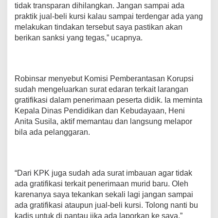
tidak transparan dihilangkan. Jangan sampai ada
l
i
praktik jual-beli kursi kalau sampai terdengar ada yang
K
melakukan tindakan tersebut saya pastikan akan
u
berikan sanksi yang tegas,” ucapnya.
r
s
i
D
a
Robinsar menyebut Komisi Pemberantasan Korupsi
l
sudah mengeluarkan surat edaran terkait larangan
a
gratifikasi dalam penerimaan peserta didik. Ia meminta
m
Kepala Dinas Pendidikan dan Kebudayaan, Heni
S
P
Anita Susila, aktif memantau dan langsung melapor
M
bila ada pelanggaran.
B
T
a
h
“Dari KPK juga sudah ada surat imbauan agar tidak
u
n
ada gratifikasi terkait penerimaan murid baru. Oleh
2
karenanya saya tekankan sekali lagi jangan sampai
0
ada gratifikasi ataupun jual-beli kursi. Tolong nanti bu
2
kadis untuk di pantau jika ada laporkan ke saya,”
6