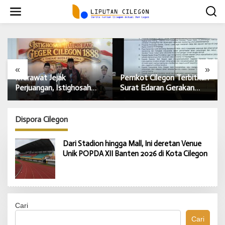
L
e
w
a
t
i
k
e
«
»
k
Merawat Jejak
Pemkot Cilegon Terbitkan
o
Perjuangan, Istighosah
Surat Edaran Gerakan
n
Haul Geger Cilegon 1888
Tanam Cabai untuk
t
Satukan Doa dan
Kendalikan Inflasi Daerah
e
Semangat Kebangsaan
Dispora Cilegon
n
Dari Stadion hingga Mall, Ini deretan Venue
Unik POPDA XII Banten 2026 di Kota Cilegon
Cari
Cari