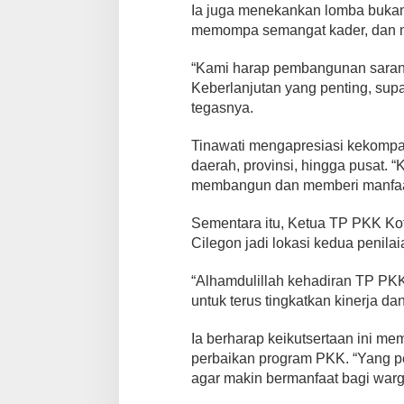
Ia juga menekankan lomba bukan 
,
memompa semangat kader, dan m
T
P
P
“Kami harap pembangunan sarana 
K
Keberlanjutan yang penting, sup
K
tegasnya.
K
e
l
Tinawati mengapresiasi kekomp
u
daerah, provinsi, hingga pusat. “
r
membangun dan memberi manfaat
a
h
Sementara itu, Ketua TP PKK Ko
a
n
Cilegon jadi lokasi kedua penil
K
u
“Alhamdulillah kehadiran TP PK
b
untuk terus tingkatkan kinerja da
a
n
Ia berharap keikutsertaan ini 
g
s
perbaikan program PKK. “Yang pe
a
agar makin bermanfaat bagi warg
r