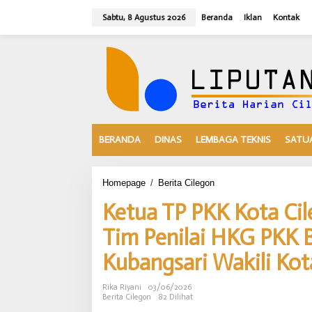
L
Sabtu, 8 Agustus 2026
Beranda
Iklan
Kontak
e
w
a
t
i
k
e
k
o
n
BERANDA
DINAS
LEMBAGA TEKNIS
SATUA
t
e
n
Homepage
/
Berita Cilegon
K
e
Ketua TP PKK Kota Cil
t
u
Tim Penilai HKG PKK 
a
T
Kubangsari Wakili Kot
P
P
K
Rika Riyani
03/06/2026
K
Berita Cilegon
82 Dilihat
K