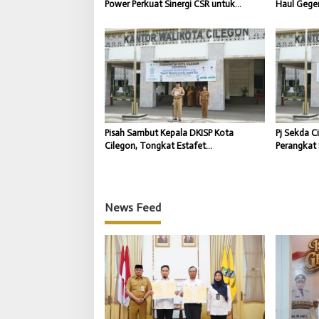
Power Perkuat Sinergi CSR untuk
Haul Gege
Dukung Pembangunan Daerah
dan Seman
Pisah Sambut Kepala DKISP Kota
Pj Sekda C
Cilegon, Tongkat Estafet
Perangkat 
Kepemimpinan Berlanjut untuk Dukung
Percepat 
Program Pemkot Cilegon
News Feed