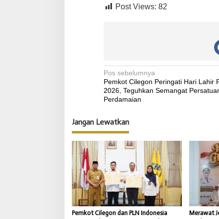
i
Post Views:
82
W
a
k
i
l
i
K
o
N
Pos sebelumnya
t
Pemkot Cilegon Peringati Hari Lahir 
a
a
2026, Teguhkan Semangat Persatua
C
v
Perdamaian
i
i
l
Jangan Lewatkan
e
g
g
a
o
n
s
i
p
o
s
Pemkot Cilegon dan PLN Indonesia
Merawat Je