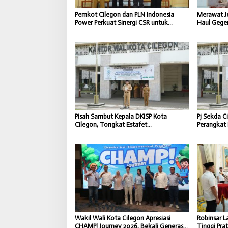
Pemkot Cilegon dan PLN Indonesia
Merawat Je
Power Perkuat Sinergi CSR untuk
Haul Gege
Dukung Pembangunan Daerah
dan Seman
Pisah Sambut Kepala DKISP Kota
Pj Sekda C
Cilegon, Tongkat Estafet
Perangkat 
Kepemimpinan Berlanjut untuk Dukung
Percepat 
Program Pemkot Cilegon
Wakil Wali Kota Cilegon Apresiasi
Robinsar L
CHAMP! Journey 2026, Bekali Generasi
Tinggi Pra