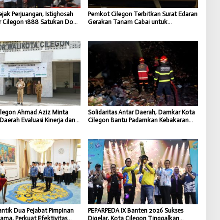
jak Perjuangan, Istighosah
Pemkot Cilegon Terbitkan Surat Edaran
r Cilegon 1888 Satukan Doa
Gerakan Tanam Cabai untuk
gat Kebangsaan
Kendalikan Inflasi Daerah
ilegon Ahmad Aziz Minta
Solidaritas Antar Daerah, Damkar Kota
Daerah Evaluasi Kinerja dan
Cilegon Bantu Padamkan Kebakaran
Capaian Program
TPSA Jatiwaringin Kabupaten
Tangerang
antik Dua Pejabat Pimpinan
PEPARPEDA IX Banten 2026 Sukses
tama, Perkuat Efektivitas
Digelar, Kota Cilegon Tinggalkan