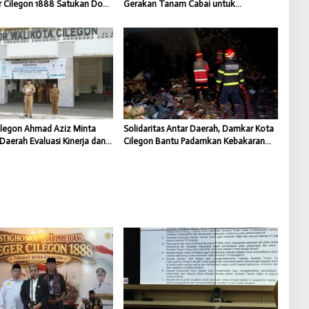
r Cilegon 1888 Satukan Doa
Gerakan Tanam Cabai untuk
gat Kebangsaan
Kendalikan Inflasi Daerah
ilegon Ahmad Aziz Minta
Solidaritas Antar Daerah, Damkar Kota
Daerah Evaluasi Kinerja dan
Cilegon Bantu Padamkan Kebakaran
Capaian Program
TPSA Jatiwaringin Kabupaten
Tangerang