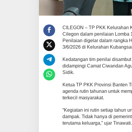
b
u
t
T
i
CILEGON – TP PKK Kelurahan K
m
Cilegon dalam penilaian Lomba 
P
Penilaian digelar dalam rangka
e
n
3/6/2026 di Kelurahan Kubangsar
i
l
Kedatangan tim penilai disambut
a
didampingi Camat Ciwandan Agu
i
Sidik.
H
K
G
Ketua TP PKK Provinsi Banten 
P
agenda rutin tahunan untuk memp
K
terkecil masyarakat.
K
B
“Kegiatan ini rutin setiap tahu
a
n
dampak. Tidak hanya di pemerint
t
terutama keluarga,” ujar Tinawati.
e
n