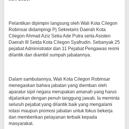
W
a
l
i
Pelantikan dipimpin langsung oleh Wali Kota Cilegon
K
o
Robinsar didampingi Pj Sekretaris Daerah Kota
t
Cilegon Ahmad Aziz Setia Ade Putra serta Asisten
a
Daerah III Setda Kota Cilegon Syafrudin. Sebanyak 25
C
pejabat Administrator dan 11 Pejabat Pengawas resmi
i
l
dilantik dan diambil sumpah jabatannya.
e
g
o
n
Dalam sambutannya, Wali Kota Cilegon Robinsar
R
menegaskan bahwa jabatan yang diemban oleh
o
b
aparatur sipil negara merupakan amanah yang harus
i
dijalankan dengan penuh tanggung jawab. Ia meminta
n
seluruh pejabat yang dilantik baik yang mengalami
s
rotasi maupun promosi jabatan untuk fokus bekerja
a
r
dan memberikan pelayanan terbaik kepada
M
masyarakat.
i