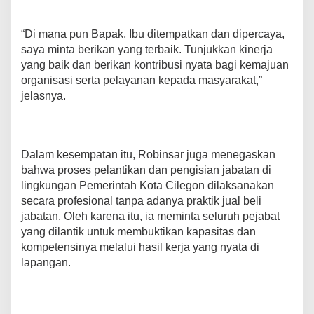
t
k
“Di mana pun Bapak, Ibu ditempatkan dan dipercaya,
a
n
saya minta berikan yang terbaik. Tunjukkan kinerja
P
yang baik dan berikan kontribusi nyata bagi kemajuan
e
organisasi serta pelayanan kepada masyarakat,”
l
jelasnya.
a
y
a
n
a
Dalam kesempatan itu, Robinsar juga menegaskan
n
bahwa proses pelantikan dan pengisian jabatan di
lingkungan Pemerintah Kota Cilegon dilaksanakan
secara profesional tanpa adanya praktik jual beli
jabatan. Oleh karena itu, ia meminta seluruh pejabat
yang dilantik untuk membuktikan kapasitas dan
kompetensinya melalui hasil kerja yang nyata di
lapangan.