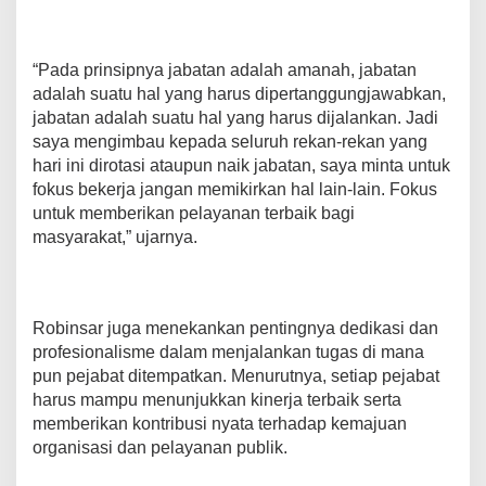
n
t
a
“Pada prinsipnya jabatan adalah amanah, jabatan
A
S
adalah suatu hal yang harus dipertanggungjawabkan,
N
jabatan adalah suatu hal yang harus dijalankan. Jadi
F
saya mengimbau kepada seluruh rekan-rekan yang
o
hari ini dirotasi ataupun naik jabatan, saya minta untuk
k
u
fokus bekerja jangan memikirkan hal lain-lain. Fokus
s
untuk memberikan pelayanan terbaik bagi
K
masyarakat,” ujarnya.
e
r
j
a
d
Robinsar juga menekankan pentingnya dedikasi dan
a
profesionalisme dalam menjalankan tugas di mana
n
pun pejabat ditempatkan. Menurutnya, setiap pejabat
T
harus mampu menunjukkan kinerja terbaik serta
i
n
memberikan kontribusi nyata terhadap kemajuan
g
organisasi dan pelayanan publik.
k
a