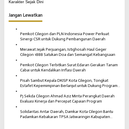
Karakter Sejak Dini
i
g
Jangan Lewatkan
a
s
Pemkot Cilegon dan PLN Indonesia Power Perkuat
i
Sinergi CSR untuk Dukung Pembangunan Daerah
p
Merawat Jejak Perjuangan, Istighosah Haul Geger
o
Cilegon 1888 Satukan Doa dan Semangat Kebangsaan
s
Pemkot Cilegon Terbitkan Surat Edaran Gerakan Tanam
Cabai untuk Kendalikan Inflasi Daerah
Pisah Sambut Kepala DKISP Kota Cilegon, Tongkat
Estafet Kepemimpinan Berlanjut untuk Dukung Program
Pemkot Cilegon
Pj Sekda Cilegon Ahmad Aziz Minta Perangkat Daerah
Evaluasi Kinerja dan Percepat Capaian Program
Solidaritas Antar Daerah, Damkar Kota Cilegon Bantu
Padamkan Kebakaran TPSA Jatiwaringin Kabupaten
Tangerang