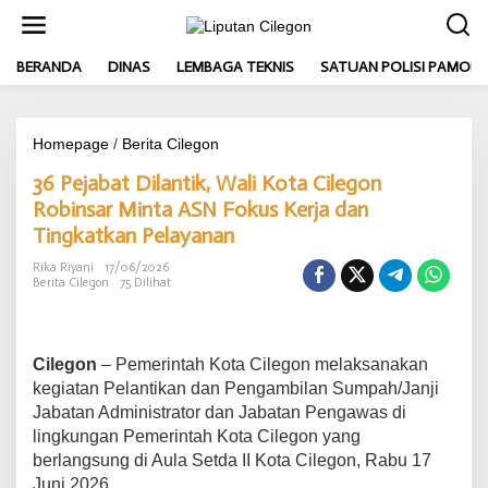
L
e
w
BERANDA
DINAS
LEMBAGA TEKNIS
SATUAN POLISI PAMONG
a
t
i
k
Homepage
/
Berita Cilegon
3
e
6
k
36 Pejabat Dilantik, Wali Kota Cilegon
P
o
e
Robinsar Minta ASN Fokus Kerja dan
n
j
t
Tingkatkan Pelayanan
a
e
b
n
Rika Riyani
17/06/2026
a
Berita Cilegon
75 Dilihat
t
D
i
l
Cilegon
– Pemerintah Kota Cilegon melaksanakan
a
kegiatan Pelantikan dan Pengambilan Sumpah/Janji
n
Jabatan Administrator dan Jabatan Pengawas di
t
lingkungan Pemerintah Kota Cilegon yang
i
k
berlangsung di Aula Setda II Kota Cilegon, Rabu 17
,
Juni 2026.