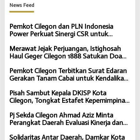
News Feed
Pemkot Cilegon dan PLN Indonesia
Power Perkuat Sinergi CSR untuk
Dukung Pembangunan Daerah
Merawat Jejak Perjuangan, Istighosah
Haul Geger Cilegon 1888 Satukan Doa
dan Semangat Kebangsaan
Pemkot Cilegon Terbitkan Surat Edaran
Gerakan Tanam Cabai untuk Kendalikan
Inflasi Daerah
Pisah Sambut Kepala DKISP Kota
Cilegon, Tongkat Estafet Kepemimpinan
Berlanjut untuk Dukung Program
Pj Sekda Cilegon Ahmad Aziz Minta
Pemkot Cilegon
Perangkat Daerah Evaluasi Kinerja dan
Percepat Capaian Program
Solidaritas Antar Daerah, Damkar Kota